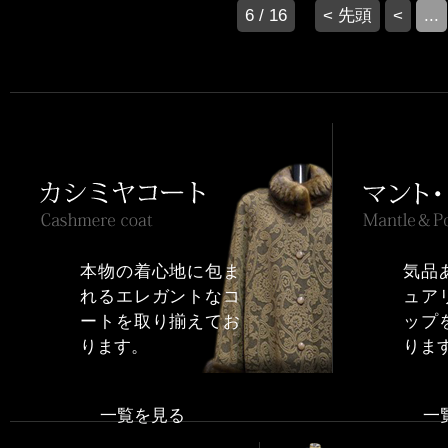
6 / 16
< 先頭
<
...
本物の着心地に包ま
気品
れるエレガントなコ
ュア
ートを取り揃えてお
ップ
ります。
りま
一覧を見る
一